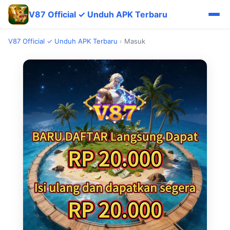
V87 Official ✓ Unduh APK Terbaru
V87 Official ✓ Unduh APK Terbaru
›
Masuk