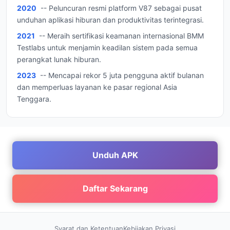
2020
-- Peluncuran resmi platform V87 sebagai pusat
unduhan aplikasi hiburan dan produktivitas terintegrasi.
2021
-- Meraih sertifikasi keamanan internasional BMM
Testlabs untuk menjamin keadilan sistem pada semua
perangkat lunak hiburan.
2023
-- Mencapai rekor 5 juta pengguna aktif bulanan
dan memperluas layanan ke pasar regional Asia
Tenggara.
Unduh APK
Daftar Sekarang
Syarat dan Ketentuan
Kebijakan Privasi