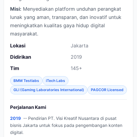
Misi:
Menyediakan platform unduhan perangkat
lunak yang aman, transparan, dan inovatif untuk
meningkatkan kualitas gaya hidup digital
masyarakat.
Lokasi
Jakarta
Didirikan
2019
Tim
145+
BMM Testlabs
iTech Labs
GLI (Gaming Laboratories International)
PAGCOR Licensed
Perjalanan Kami
2019
-- Pendirian PT. Visi Kreatif Nusantara di pusat
bisnis Jakarta untuk fokus pada pengembangan konten
digital.