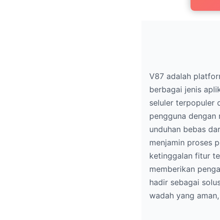
V87 adalah platfo
berbagai jenis apli
seluler terpopuler
pengguna dengan m
unduhan bebas dar
menjamin proses p
ketinggalan fitur t
memberikan penga
hadir sebagai solu
wadah yang aman, c