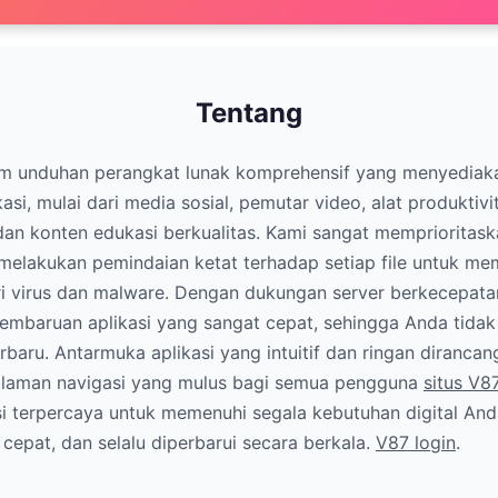
Tentang
rm unduhan perangkat lunak komprehensif yang menyediak
kasi, mulai dari media sosial, pemutar video, alat produktiv
 dan konten edukasi berkualitas. Kami sangat mempriorita
elakukan pemindaian ketat terhadap setiap file untuk me
i virus dan malware. Dengan dukungan server berkecepatan
embaruan aplikasi yang sangat cepat, sehingga Anda tidak
erbaru. Antarmuka aplikasi yang intuitif dan ringan dirancan
laman navigasi yang mulus bagi semua pengguna
situs V8
si terpercaya untuk memenuhi segala kebutuhan digital An
epat, dan selalu diperbarui secara berkala.
V87 login
.