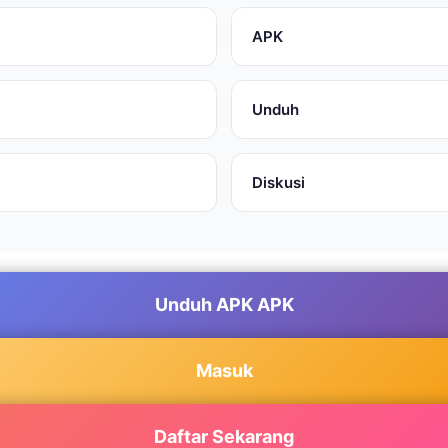
APK
Unduh
Diskusi
Unduh APK APK
Masuk
Daftar Sekarang