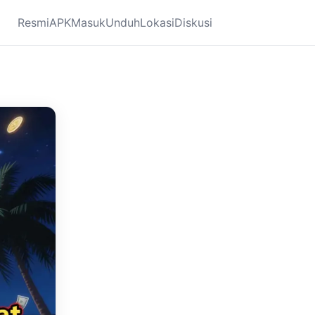
Resmi
APK
Masuk
Unduh
Lokasi
Diskusi