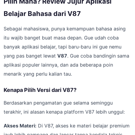
Pilih Mana? Review Jujur Aplikasi
Belajar Bahasa dari V87
Sebagai mahasiswa, punya kemampuan bahasa asing
itu wajib banget buat masa depan. Gue udah coba
banyak aplikasi belajar, tapi baru-baru ini gue nemu
yang pas banget lewat
V87
. Gue coba bandingin sama
aplikasi populer lainnya, dan ada beberapa poin
menarik yang perlu kalian tau.
Kenapa Pilih Versi dari V87?
Berdasarkan pengamatan gue selama seminggu
terakhir, ini alasan kenapa platform V87 lebih unggul:
Akses Materi:
Di V87, akses ke materi belajar premium
jauh lebih gampang dan lancar tanpa kendala teknis.