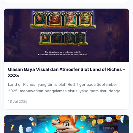
Ulasan Gaya Visual dan Atmosfer Slot Land of Riches –
333v
Land of Riches, yang dirilis oleh Red Tiger pada September
2025, menawarkan pengalaman visual yang memukau dengan
tema fantasi yang...
18 Jul 2026