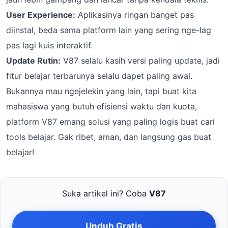
User Experience:
Aplikasinya ringan banget pas
diinstal, beda sama platform lain yang sering nge-lag
pas lagi kuis interaktif.
Update Rutin:
V87 selalu kasih versi paling update, jadi
fitur belajar terbarunya selalu dapet paling awal.
Bukannya mau ngejelekin yang lain, tapi buat kita
mahasiswa yang butuh efisiensi waktu dan kuota,
platform V87 emang solusi yang paling logis buat cari
tools belajar. Gak ribet, aman, dan langsung gas buat
belajar!
Suka artikel ini? Coba
V87
Unduh Gratis